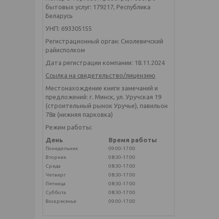
бытовых услуг: 179217, Республика
Беларусь
УНП: 693305155
Регистрационный орган: Смолевичский
райисполком
Дата регистрации компании: 18.11.2024
Ссылка на свидетельство/лицензию
Местонахождение книги замечаний и
предложений: г. Минск, ул. Уручская 19
(строительный рынок Уручье), павильон
78в (нижняя парковка)
Режим работы:
День
Время работы
Понедельник
09:00-17:00
Вторник
08:30-17:00
Среда
08:30-17:00
Четверг
08:30-17:00
Пятница
08:30-17:00
Суббота
08:30-17:00
Воскресенье
09:00-17:00