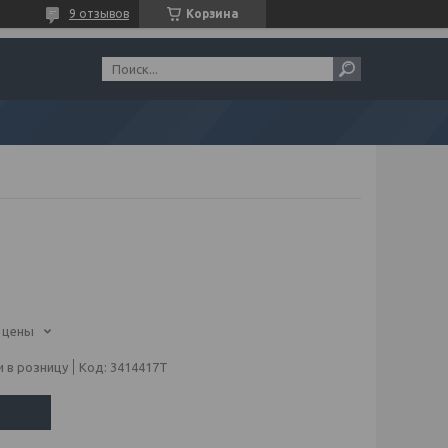
9 отзывов
Корзина
 цены
 в розницу
Код:
3414417Т