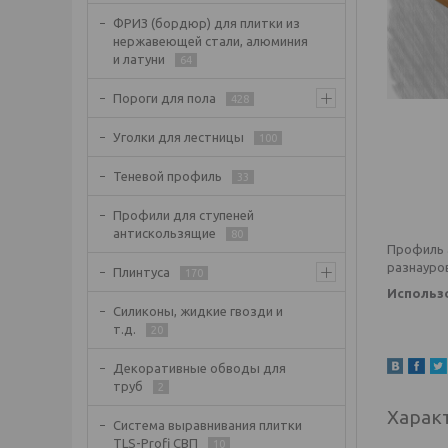
ФРИЗ (бордюр) для плитки из
нержавеющей стали, алюминия
и латуни
64
Пороги для пола
428
Уголки для лестницы
100
Теневой профиль
33
Профили для ступеней
антискользящие
80
Профиль 
разнауро
Плинтуса
170
Использ
Силиконы, жидкие гвозди и
т.д.
20
Декоративные обводы для
труб
2
Харак
Система выравнивания плитки
TLS-Profi СВП
10