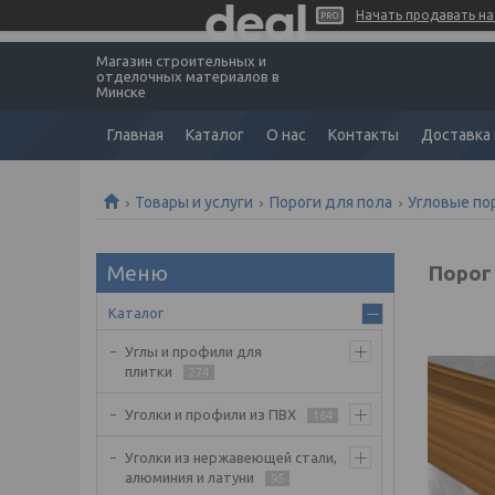
Начать продавать на 
Магазин строительных и
отделочных материалов в
Минске
Главная
Каталог
О нас
Контакты
Доставка 
Товары и услуги
Пороги для пола
Угловые по
Порог 
Каталог
Углы и профили для
плитки
274
Уголки и профили из ПВХ
164
Уголки из нержавеющей стали,
алюминия и латуни
95