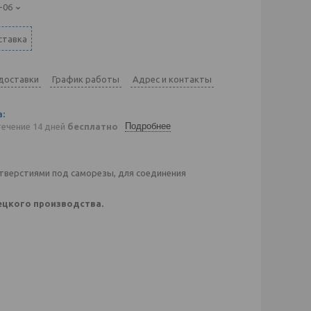
-06
ставка
 доставки
График работы
Адрес и контакты
Подробнее
течение 14 дней
бесплатно
тверстиями под саморезы, для соединения
ецкого производства.