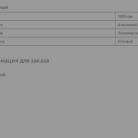
ные
1800 мм
ал
Алюминий
ие
Ламиниро
ога
Угловой
мация для заказа
руб.