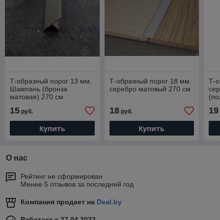
Т-образный порог 13 мм.
Т-образный порог 18 мм.
Т-о
Шампань (бронза
серебро матовый 270 см
се
матовая) 270 см
(по
15
18
19
руб.
руб.
Купить
Купить
О нас
Рейтинг не сформирован
Менее 5 отзывов за последний год
Компания продает на
Deal.by
Работает с 27.04.2022