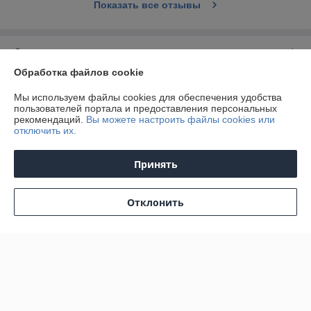
Показать все отзывы
О нас
Обработка файлов cookie
Контакты
Мы используем файлы cookies для обеспечения удобства
пользователей портала и предоставления персональных
Доставка и оплата
рекомендаций.
Вы можете настроить файлы cookies или
отключить их.
График работы
Принять
Полная версия сайта
Отклонить
Политика обработки cookies
Сайт создан на платформе Deal.by
Информация для покупателя