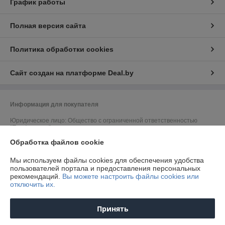
График работы
Полная версия сайта
Политика обработки cookies
Сайт создан на платформе Deal.by
Информация для покупателя
Юридическое лицо:
Общество с ограниченной ответственностью
"Профильопт"
Минская область, Смолевичский район, аг. Слобода, ул. Машерова,
д.33, кв.6.
Обработка файлов cookie
Регистрационный номер ЕГР: 693305155
Мы используем файлы cookies для обеспечения удобства
пользователей портала и предоставления персональных
УНП: 693305155
рекомендаций.
Вы можете настроить файлы cookies или
отключить их.
Регистрационный орган: Смолевичский райисполком
Дата регистрации компании: 18.11.2024
Принять
Ссылка на свидетельство/лицензию