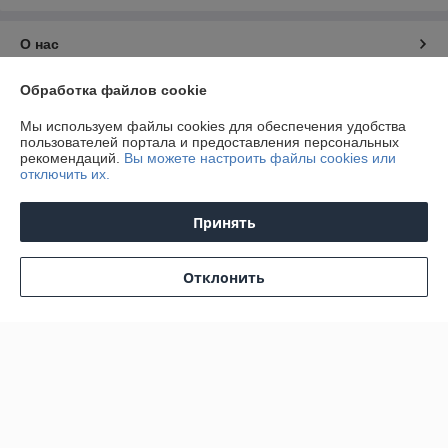
О нас
Обработка файлов cookie
Контакты
Мы используем файлы cookies для обеспечения удобства
Доставка и оплата
пользователей портала и предоставления персональных
рекомендаций.
Вы можете настроить файлы cookies или
отключить их.
График работы
Принять
Полная версия сайта
Отклонить
Политика обработки cookies
Сайт создан на платформе Deal.by
Информация для покупателя
Юридическое лицо:
Общество с ограниченной ответственностью
"Профильопт"