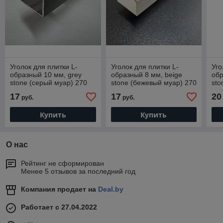
Уголок для плитки L-
Уголок для плитки L-
Уго
образный 10 мм, grey
образный 8 мм, beige
обр
stone (серый муар) 270
stone (бежевый муар) 270
sto
см
см
см
17
17
20
руб.
руб.
Купить
Купить
О нас
Рейтинг не сформирован
Менее 5 отзывов за последний год
Компания продает на
Deal.by
Работает с 27.04.2022