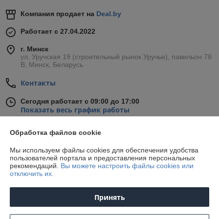
Компания продает на
Deal.by
Работает с 27.04.2022
г. Минск
ул. Уручская 19 (строительный рынок Уручье), павильон 78
В, Минск, Беларусь
Контакты
Сегодня работает с 09:00 до 17:00
Показать весь график работы
Обработка файлов cookie
Отзывы о магазине
Мы используем файлы cookies для обеспечения удобства
пользователей портала и предоставления персональных
9 отзывов за всё время
рекомендаций.
Вы можете настроить файлы cookies или
отключить их.
Покупатель
12.07.2026
Отлично
Принять