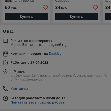
Шампань (Бронза
Серебро
Ша
матовая)
мат
50
34
34
руб.
руб.
Купить
Купить
О нас
Рейтинг не сформирован
Менее 5 отзывов за последний год
Компания продает на
Deal.by
Работает с 27.04.2022
г. Минск
ул. Уручская 19 (строительный рынок Уручье), павильон 78
В, Минск, Беларусь
Контакты
Сегодня работает с 08:30 до 17:00
Показать весь график работы