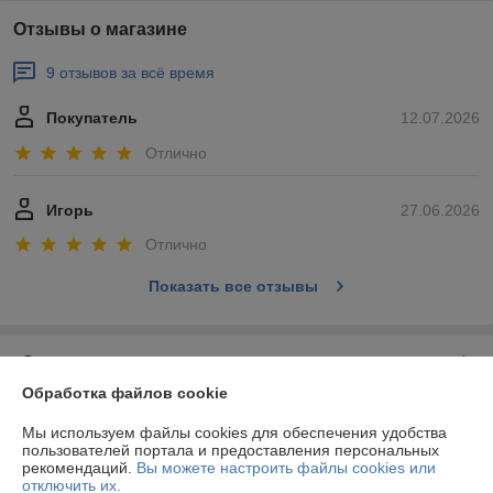
Отзывы о магазине
9 отзывов за всё время
Покупатель
12.07.2026
Отлично
Игорь
27.06.2026
Отлично
Показать все отзывы
О нас
Обработка файлов cookie
Контакты
Мы используем файлы cookies для обеспечения удобства
пользователей портала и предоставления персональных
Доставка и оплата
рекомендаций.
Вы можете настроить файлы cookies или
отключить их.