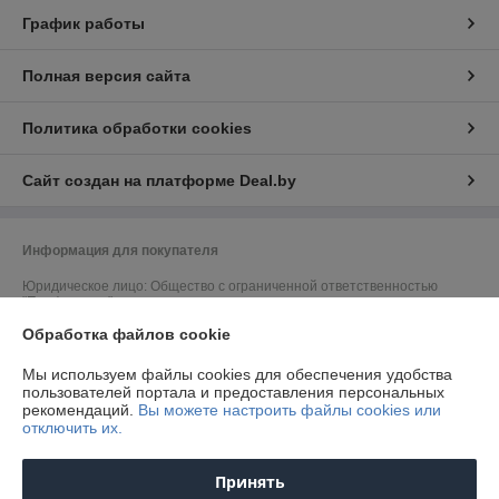
График работы
Полная версия сайта
Политика обработки cookies
Сайт создан на платформе Deal.by
Информация для покупателя
Юридическое лицо:
Общество с ограниченной ответственностью
"Профильопт"
Минская область, Смолевичский район, аг. Слобода, ул. Машерова,
Обработка файлов cookie
д.33, кв.6.
Регистрационный номер ЕГР: 693305155
Мы используем файлы cookies для обеспечения удобства
пользователей портала и предоставления персональных
УНП: 693305155
рекомендаций.
Вы можете настроить файлы cookies или
отключить их.
Регистрационный орган: Смолевичский райисполком
Дата регистрации компании: 18.11.2024
Принять