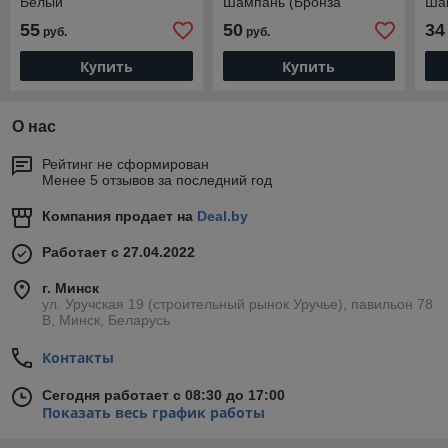
Белый
Шампань (Бронза
Ша
матовая)
мат
55
50
34
руб.
руб.
Купить
Купить
О нас
Рейтинг не сформирован
Менее 5 отзывов за последний год
Компания продает на
Deal.by
Работает с 27.04.2022
г. Минск
ул. Уручская 19 (строительный рынок Уручье), павильон 78
В, Минск, Беларусь
Контакты
Сегодня работает с 08:30 до 17:00
Показать весь график работы