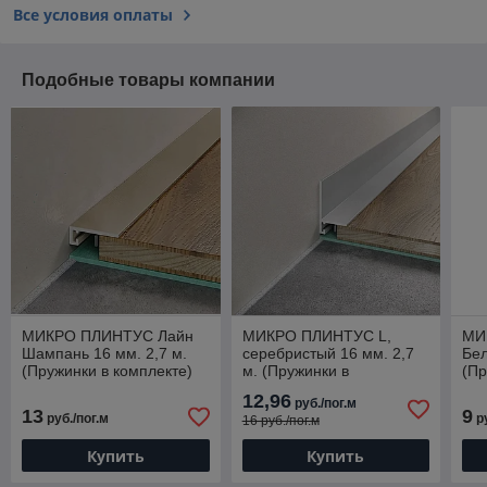
Все условия оплаты
Подобные товары компании
МИКРО ПЛИНТУС Лайн
МИКРО ПЛИНТУС L,
МИ
Шампань 16 мм. 2,7 м.
серебристый 16 мм. 2,7
Бел
(Пружинки в комплекте)
м. (Пружинки в
(Пр
комплекте)
12,96
руб./пог.м
13
9
руб./пог.м
ру
16 руб./пог.м
Купить
Купить