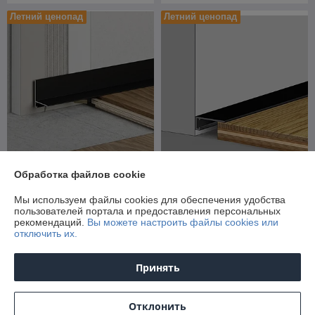
Летний ценопад
Летний ценопад
МИКРО ПЛИНТУС L,
МИКРО ПЛИНТУС Лайн
Обработка файлов cookie
Черный, 16 мм. 2,7 м.
ЧЁРНЫЙ МАТОВЫЙ 16 мм.
(Пружинки в комплекте)
2,7 м. (Пружинки в
Мы используем файлы cookies для обеспечения удобства
комплекте)
пользователей портала и предоставления персональных
В наличии
В наличии
рекомендаций.
Вы можете настроить файлы cookies или
отключить их.
12,96
9,02
руб./пог.м
руб./пог.м
16 руб./пог.м
11 руб./пог.м
Принять
Купить
Купить
Отклонить