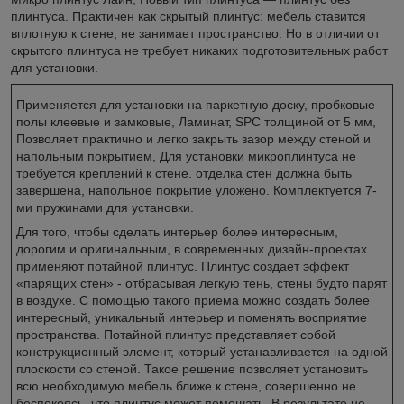
плинтуса. Практичен как скрытый плинтус: мебель ставится
вплотную к стене, не занимает пространство. Но в отличии от
скрытого плинтуса не требует никаких подготовительных работ
для установки.
Применяется для установки на паркетную доску, пробковые
полы клеевые и замковые, Ламинат, SPC толщиной от 5 мм,
Позволяет практично и легко закрыть зазор между стеной и
напольным покрытием, Для установки микроплинтуса не
требуется креплений к стене. отделка стен должна быть
завершена, напольное покрытие уложено. Комплектуется 7-
ми пружинами для установки.
Для того, чтобы сделать интерьер более интересным,
дорогим и оригинальным, в современных дизайн-проектах
применяют потайной плинтус. Плинтус создает эффект
«парящих стен» - отбрасывая легкую тень, стены будто парят
в воздухе. С помощью такого приема можно создать более
интересный, уникальный интерьер и поменять восприятие
пространства. Потайной плинтус представляет собой
конструкционный элемент, который устанавливается на одной
плоскости со стеной. Такое решение позволяет установить
всю необходимую мебель ближе к стене, совершенно не
беспокоясь, что плинтус может помешать. В результате не