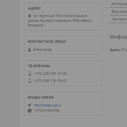
Материа
Вид нак
ул. Уручская 19 (строительный
Тип нак
рынок Уручье), павильон 78 В, Минск,
Беларусь
Инфор
Александр
Цена:
27
+375 (29) 190-33-06
+375 (29) 110-78-42
1903306@mail.ru
+375291903306