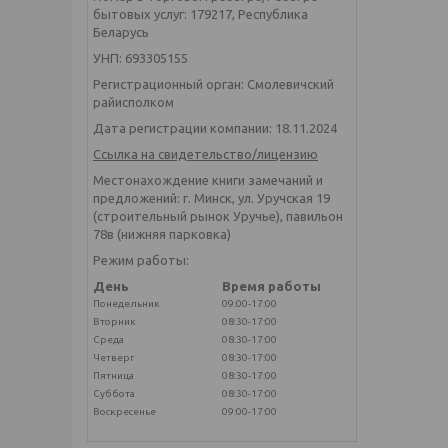
бытовых услуг: 179217, Республика
Беларусь
УНП: 693305155
Регистрационный орган: Смолевичский
райисполком
Дата регистрации компании: 18.11.2024
Ссылка на свидетельство/лицензию
Местонахождение книги замечаний и
предложений: г. Минск, ул. Уручская 19
(строительный рынок Уручье), павильон
78в (нижняя парковка)
Режим работы:
День
Время работы
Понедельник
09:00-17:00
Вторник
08:30-17:00
Среда
08:30-17:00
Четверг
08:30-17:00
Пятница
08:30-17:00
Суббота
08:30-17:00
Воскресенье
09:00-17:00