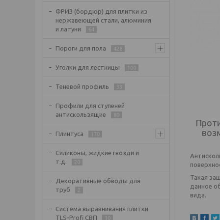
ФРИЗ (бордюр) для плитки из
нержавеющей стали, алюминия
и латуни
64
Пороги для пола
428
Уголки для лестницы
100
Теневой профиль
33
Профили для ступеней
антискользящие
80
Проти
воз
Плинтуса
170
Силиконы, жидкие гвозди и
Антисколь
т.д.
20
поверхно
Такая защ
Декоративные обводы для
данное об
труб
2
вида.
Система выравнивания плитки
TLS-Profi СВП
10