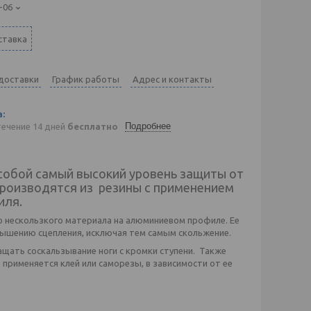
-06
ставка
 доставки
График работы
Адрес и контакты
Подробнее
течение 14 дней
бесплатно
собой самый высокий уровень защиты от
производятся из резины с применением
иля.
о нескользкого материала на алюминиевом профиле. Ее
вышению сцепления, исключая тем самым скольжение.
ащать соскальзывание ноги с кромки ступени. Также
 применяется клей или саморезы, в зависимости от ее