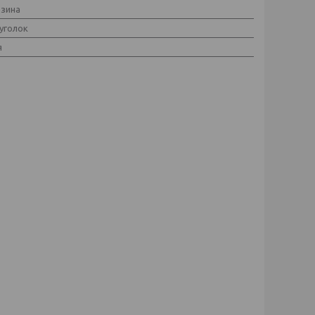
зина
уголок
я