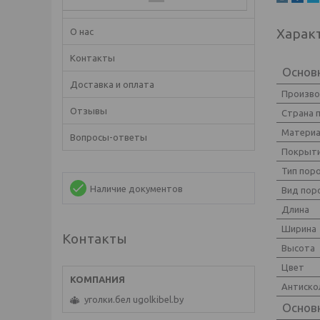
Харак
О нас
Контакты
Основ
Доставка и оплата
Произв
Отзывы
Страна 
Матери
Вопросы-ответы
Покрыт
Тип пор
Наличие документов
Вид пор
Длина
Ширина
Контакты
Высота
Цвет
Антиско
уголки.бел ugolkibel.by
Основ