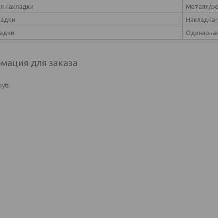
л накладки
Металл/ре
ладки
Накладка-
ладки
Одинарна
мация для заказа
руб.