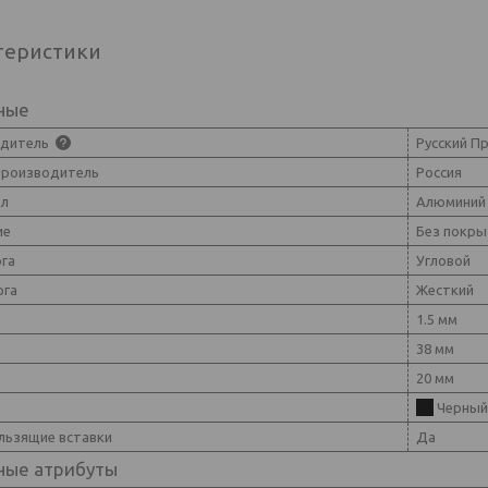
теристики
ные
одитель
Русский П
производитель
Россия
ал
Алюминий
ие
Без покры
ога
Угловой
ога
Жесткий
1.5 мм
38 мм
20 мм
Черный
льзящие вставки
Да
ные атрибуты