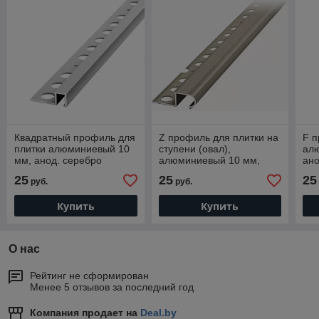
Квадратный профиль для
Z профиль для плитки на
F п
плитки алюминиевый 10
ступени (овал),
ал
мм, анод. серебро
алюминиевый 10 мм,
ано
матовый 270 см
серебро матовый 270 см
270
25
25
25
руб.
руб.
Купить
Купить
О нас
Рейтинг не сформирован
Менее 5 отзывов за последний год
Компания продает на
Deal.by