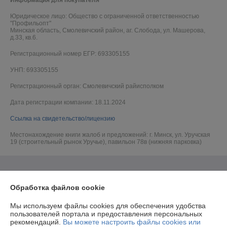
Информация для покупателя
Юридическое лицо:
Общество с ограниченной ответственностью
"Профильопт"
Минская область, Смолевичский район, аг. Слобода, ул. Машерова,
д.33, кв.6.
Регистрационный номер ЕГР: 693305155
УНП: 693305155
Регистрационный орган: Смолевичский райисполком
Дата регистрации компании: 18.11.2024
Ссылка на свидетельство/лицензию
Местонахождение книги жалоб и предложений: г. Минск, ул. Уручская
19 (строительный рынок Уручье), павильон 78в (нижняя парковка)
Обработка файлов cookie
Мы используем файлы cookies для обеспечения удобства
пользователей портала и предоставления персональных
рекомендаций.
Вы можете настроить файлы cookies или