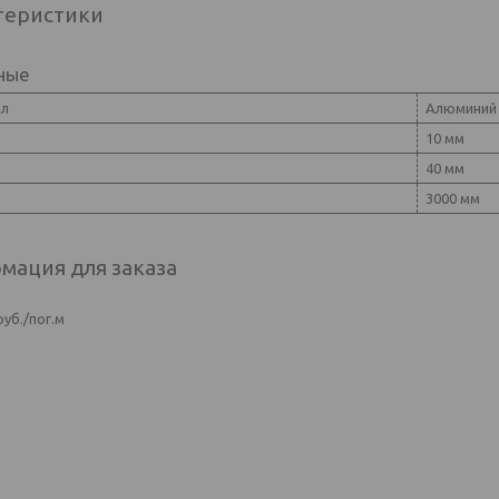
теристики
ные
ал
Алюминий
10 мм
40 мм
3000 мм
мация для заказа
руб.
/пог.м