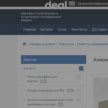
Начать продавать на 
Магазин строительных и
отделочных материалов в
Минске
Главная
Каталог
О нас
Контакты
Доставка 
Товары и услуги
Плинтуса
Плинтус алюмини
Алюми
Каталог
Углы и профили для
плитки
274
Уголки и профили из ПВХ
164
Уголки из нержавеющей стали,
алюминия и латуни
95