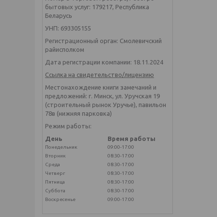
бытовых услуг: 179217, Республика
Беларусь
УНП: 693305155
Регистрационный орган: Смолевичский
райисполком
Дата регистрации компании: 18.11.2024
Ссылка на свидетельство/лицензию
Местонахождение книги замечаний и
предложений: г. Минск, ул. Уручская 19
(строительный рынок Уручье), павильон
78в (нижняя парковка)
Режим работы:
День
Время работы
Понедельник
09:00-17:00
Вторник
08:30-17:00
Среда
08:30-17:00
Четверг
08:30-17:00
Пятница
08:30-17:00
Суббота
08:30-17:00
Воскресенье
09:00-17:00