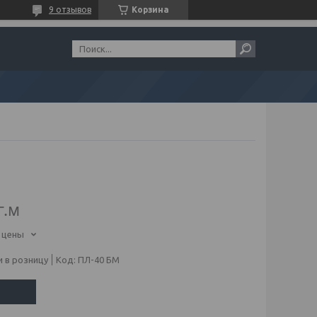
9 отзывов
Корзина
г.м
 цены
 в розницу
Код:
ПЛ-40 БМ