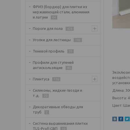
ФРИЗ (бордюр) для плитки из
нержавеющей стали, алюминия
и латуни
64
Пороги для пола
428
Уголки для лестницы
100
Теневой профиль
33
Профили для ступеней
антискользящие
80
Эксклюзи
воздейст
Плинтуса
170
установк
Длина: 30
Силиконы, жидкие гвозди и
т.д.
20
Высота: 4
Цвет: Ша
Декоративные обводы для
труб
2
Система выравнивания плитки
TLS-Profi СВП
10