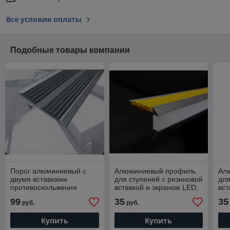
Все условия оплаты
Подобные товары компании
Порог алюминиевый с
Алюминиевый профиль
Ал
двумя вставками
для ступеней с резиновой
для
противоскольжения
вставкой и экраном LED,
вст
СЕРЫЕ 80 мм. 3,0 м.
45х30 мм. 1,0 м.
45х
99
35
35
руб.
руб.
Купить
Купить