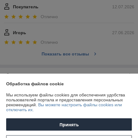
Покупатель
12.07.2026
Отлично
Игорь
27.06.2026
Отлично
Показать все отзывы
О нас
Обработка файлов cookie
Контакты
Мы используем файлы cookies для обеспечения удобства
пользователей портала и предоставления персональных
Доставка и оплата
рекомендаций.
Вы можете настроить файлы cookies или
отключить их.
График работы
Принять
Полная версия сайта